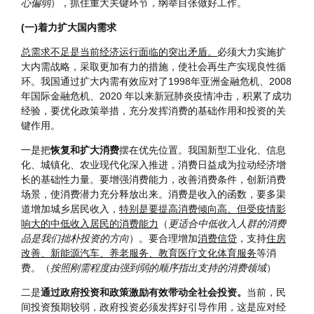
重要讲话。 新华社记者 鞠鹏/摄
明年经济工作千头万绪，需要从战略全局出发，抓主要矛盾，
从改善社会心理预期、提振发展信心入手（
主要矛盾体现在信
心偏弱
），抓住重大关键环节，纲举目张做好工作。
(一)着力扩大国内需求
总需求不足是当前经济运行面临的突出矛盾。
必须大力实施扩
大内需战略，采取更加有力的措施，使社会再生产实现良性循
环。我国通过扩大内需有效应对了1998年亚洲金融危机、2008
年国际金融危机、2020 年以来新冠肺炎疫情冲击，积累了成功
经验，要优化政策举措，充分发挥消费的基础作用和投资的关
键作用。
一是把
恢复和扩大消费
摆在优先位置。我国新型工业化、信息
化、城镇化、农业现代化深入推进，消费日益成为拉动经济增
长的基础性力量。要增强消费能力，改善消费条件，创新消费
场景，使消费潜力充分释放出来。消费是收入的函数，要多渠
道增加城乡居民收入，
特别是要提高消费倾向高、但受疫情影
响大的中低收入居民的消费能力
（
更适合中低收入人群的消费
品是我们拙朴投资的方向
）。要合理增加
消费信贷
，支持
住房
改善、新能源汽车、养老服务、教育医疗文化体育服务
等消