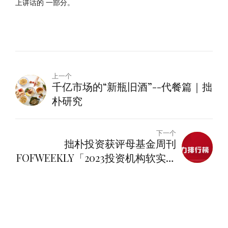
尾气、尾矿、尾渣的处理技术是发展重点
），持续深入打好蓝
天、碧水、净土保卫战，建设美丽中国。
※这是习近平总书记 2022 年 12 月 15 日在中央经济工作会议
上讲话的 一部分。
上一个
千亿市场的“新瓶旧酒”--代餐篇｜拙
朴研究
下一个
拙朴投资获评母基金周刊
FOFWEEKLY「2023投资机构软实力
大消费TOP20」｜拙朴荣誉