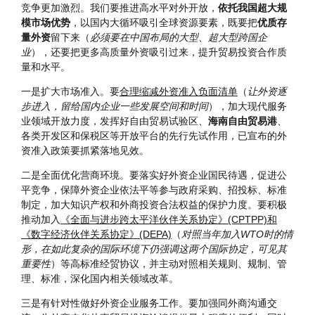
(四)更大力度吸引和利用外资
今年我国利用外资继续保持较快增长。纵观全球，发达国家和
新兴经济体都把吸引和利用外资作为重大国策，招商引资国际
竞争更加激烈。我们要推进高水平对外开放，
依托我国超大规
模市场优势
，以国内大循环吸引全球资源要素，既要把
优质存
量外资
留下来（
必须要在中国布局的大型、超大型跨国企
业
），还要把更多高质量外资吸引过来，提升贸易投资合作质
量和水平。
一是扩大市场准入。要
合理缩减外资准入负面清单
（
让外资逐
步进入，留给国内企业一些发展空间和时间
），加大现代服务
业领域开放力度，发挥好自由贸易试验区、
海南自由贸易港
、
各类开发区和保税区等开放平台的先行先试作用，已宣布的外
资准入政策要抓紧落地见效。
二是全面优化营商环境。要落实好外资企业国民待遇，促进公
平竞争，保障外资企业依法平等参与政府采购、招投标、标准
制定，加大知识产权和外商投资合法权益的保护力度。要积极
推动加入
《全面与进步跨太平洋伙伴关系协定》(CPTPP)和
《数字经济伙伴关系协定》(DEPA)
（
对照当年加入WTO时的情
形，在如此复杂的国际环境下仍强调这两个国际协定，可见其