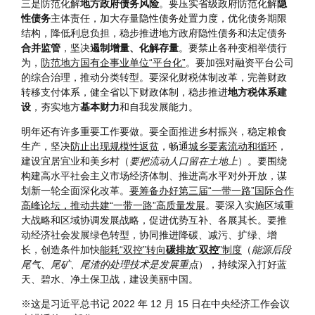
大金融风险和道德风险，压实各方责任，及时加以处置，防止
形成区域性、系统性金融风险。要加强党中央对金融工作集中
统一领导，深化金融体制改革。
三是防范化解
地方政府债务风险
。要压实省级政府防范化解
隐
性债务
主体责任，加大存量隐性债务处置力度，优化债务期限
结构，降低利息负担，稳步推进地方政府隐性债务和法定债务
合并监管
，坚决
遏制增量、化解存量
。要禁止各种变相举债行
为，
防范地方国有企事业单位“平台化”
。要加强对融资平台公司
的综合治理，推动分类转型。要深化财税体制改革，完善财政
转移支付体系，健全省以下财政体制，稳步推进
地方税体系建
设
，夯实地方
基本财力
和自我发展能力。
明年还有许多重要工作要做。要全面推进乡村振兴，稳定粮食
生产，坚决
防止出现规模性返贫
，畅通
城乡要素流动和循环
，
建设宜居宜业和美乡村（
要把流动人口留在土地上
）。要围绕
构建高水平社会主义市场经济体制、推进高水平对外开放，谋
划新一轮全面深化改革。
要筹备办好第三届“一带一路”国际合作
高峰论坛，推动共建“一带一路”高质量发展
。要深入实施区域重
大战略和区域协调发展战略，促进优势互补、各展其长。要推
动经济社会发展绿色转型，协同推进降碳、减污、扩绿、增
长，创造条件加快
能耗“双控”转向
碳排放
“
双控
”制度
（
能源后段