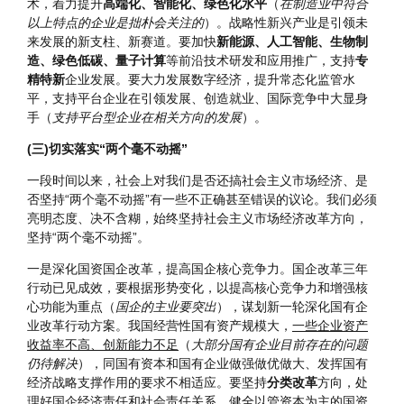
又创造新的竞争优势。抓住全球产业结构和布局调整过程中孕
育的
新机遇
，勇于
开辟新领域、制胜新赛道
。传统制造业是现
代化产业体系的基底，要加快
数字化
转型，推广先进适用技
术，着力提升
高端化、智能化、绿色化水平
（
在制造业中符合
以上特点的企业是拙朴会关注的
）。战略性新兴产业是引领未
来发展的新支柱、新赛道。要加快
新能源、人工智能、生物制
造、绿色低碳、量子计算
等前沿技术研发和应用推广，支持
专
精特新
企业发展。要大力发展数字经济，提升常态化监管水
平，支持平台企业在引领发展、创造就业、国际竞争中大显身
手（
支持平台型企业在相关方向的发展
）。
(三)切实落实“两个毫不动摇”
一段时间以来，社会上对我们是否还搞社会主义市场经济、是
否坚持“两个毫不动摇”有一些不正确甚至错误的议论。我们必须
亮明态度、决不含糊，始终坚持社会主义市场经济改革方向，
坚持“两个毫不动摇”。
一是深化国资国企改革，提高国企核心竞争力。国企改革三年
行动已见成效，要根据形势变化，以提高核心竞争力和增强核
心功能为重点（
国企的主业要突出
），谋划新一轮深化国有企
业改革行动方案。我国经营性国有资产规模大，
一些企业资产