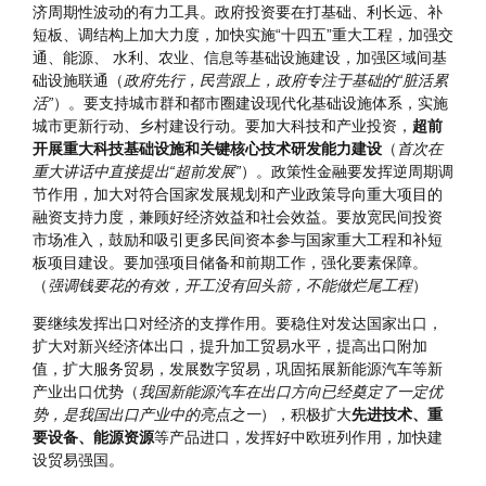
费。（
按照刚需程度由强到弱的顺序指出支持的消费领域
）
二是
通过政府投资和政策激励有效带动全社会投资。
当前，民
间投资预期较弱，政府投资必须发挥好引导作用，这是应对经
济周期性波动的有力工具。政府投资要在打基础、利长远、补
短板、调结构上加大力度，加快实施“十四五”重大工程，加强交
通、能源、 水利、农业、信息等基础设施建设，加强区域间基
础设施联通（
政府先行，民营跟上，政府专注于基础的“脏活累
活”
）。要支持城市群和都市圈建设现代化基础设施体系，实施
城市更新行动、乡村建设行动。要加大科技和产业投资，
超前
开展重大科技基础设施和关键核心技术研发能力建设
（
首次在
重大讲话中直接提出“超前发展”
）。政策性金融要发挥逆周期调
节作用，加大对符合国家发展规划和产业政策导向重大项目的
融资支持力度，兼顾好经济效益和社会效益。要放宽民间投资
市场准入，鼓励和吸引更多民间资本参与国家重大工程和补短
板项目建设。要加强项目储备和前期工作，强化要素保障。
（
强调钱要花的有效，开工没有回头箭，不能做烂尾工程
）
要继续发挥出口对经济的支撑作用。要稳住对发达国家出口，
扩大对新兴经济体出口，提升加工贸易水平，提高出口附加
值，扩大服务贸易，发展数字贸易，巩固拓展新能源汽车等新
产业出口优势（
我国新能源汽车在出口方向已经奠定了一定优