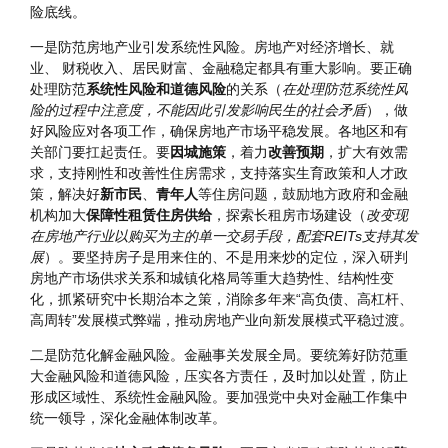
(五)有效防范化解重大经济金融风险
我们必须坚持标本兼治、远近结合，牢牢守住不发生系统性风
险底线。
一是防范房地产业引发系统性风险。房地产对经济增长、就
业、 财税收入、居民财富、金融稳定都具有重大影响。要正确
处理防范
系统性风险和道德风险
的关系（
在处理防范系统性风
险的过程中注意度，不能因此引发影响民生的社会矛盾
），做
好风险应对各项工作，确保房地产市场平稳发展。各地区和有
关部门要扛起责任。要
因城施策
，着力
改善预期
，扩大有效需
求，支持刚性和改善性住房需求，支持落实生育政策和人才政
策，解决好
新市民
、
青年人
等住房问题，鼓励地方政府和金融
机构加大
保障性租赁住房供给
，探索长租房市场建设（
改变现
在房地产行业以购买为主的单一交易手段，配套REITs支持其发
展
）。要坚持房子是用来住的、不是用来炒的定位，深入研判
房地产市场供求关系和城镇化格局等重大趋势性、结构性变
化，抓紧研究中长期治本之策，消除多年来“高负债、高杠杆、
高周转”发展模式弊端，推动房地产业向新发展模式平稳过渡。
二是防范化解金融风险。金融事关发展全局。要统筹好防范重