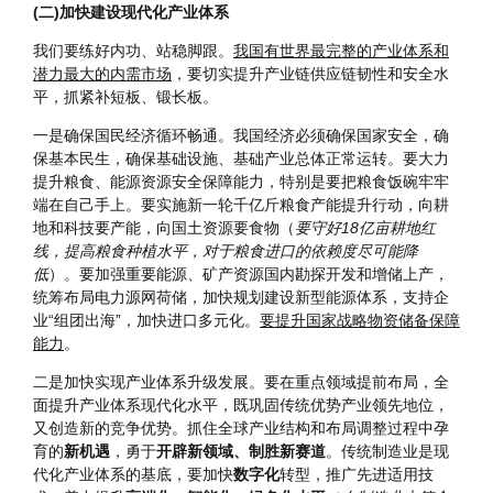
势，是我国出口产业中的亮点之一
），积极扩大
先进技术、重
要设备、能源资源
等产品进口，发挥好中欧班列作用，加快建
设贸易强国。
(二)加快建设现代化产业体系
我们要练好内功、站稳脚跟。
我国有世界最完整的产业体系和
潜力最大的内需市场
，要切实提升产业链供应链韧性和安全水
平，抓紧补短板、锻长板。
一是确保国民经济循环畅通。我国经济必须确保国家安全，确
保基本民生，确保基础设施、基础产业总体正常运转。要大力
提升粮食、能源资源安全保障能力，特别是要把粮食饭碗牢牢
端在自己手上。要实施新一轮千亿斤粮食产能提升行动，向耕
地和科技要产能，向国土资源要食物（
要守好18亿亩耕地红
线，提高粮食种植水平，对于粮食进口的依赖度尽可能降
低
）。要加强重要能源、矿产资源国内勘探开发和增储上产，
统筹布局电力源网荷储，加快规划建设新型能源体系，支持企
业“组团出海”，加快进口多元化。
要提升国家战略物资储备保障
能力
。
二是加快实现产业体系升级发展。要在重点领域提前布局，全
面提升产业体系现代化水平，既巩固传统优势产业领先地位，