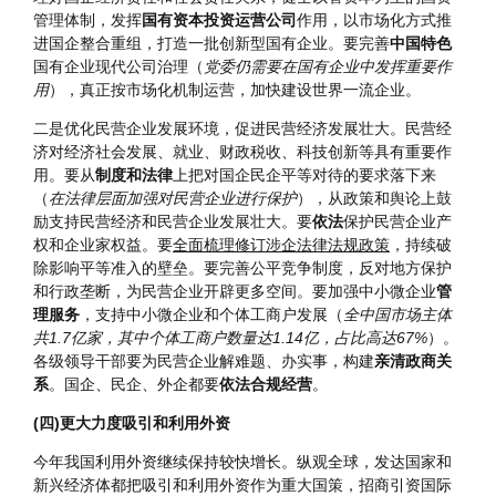
收益率不高、创新能力不足
（
大部分国有企业目前存在的问题
仍待解决
），同国有资本和国有企业做强做优做大、发挥国有
经济战略支撑作用的要求不相适应。要坚持
分类改革
方向，处
理好国企经济责任和社会责任关系，健全以管资本为主的国资
管理体制，发挥
国有资本投资运营公司
作用，以市场化方式推
进国企整合重组，打造一批创新型国有企业。要完善
中国特色
国有企业现代公司治理（
党委仍需要在国有企业中发挥重要作
用
），真正按市场化机制运营，加快建设世界一流企业。
二是优化民营企业发展环境，促进民营经济发展壮大。民营经
济对经济社会发展、就业、财政税收、科技创新等具有重要作
用。要从
制度和法律
上把对国企民企平等对待的要求落下来
（
在法律层面加强对民营企业进行保护
），从政策和舆论上鼓
励支持民营经济和民营企业发展壮大。要
依法
保护民营企业产
权和企业家权益。要
全面梳理修订涉企法律法规政策
，持续破
除影响平等准入的壁垒。要完善公平竞争制度，反对地方保护
和行政垄断，为民营企业开辟更多空间。要加强中小微企业
管
理服务
，支持中小微企业和个体工商户发展（
全中国市场主体
共1.7亿家，其中个体工商户数量达1.14亿，占比高达67%
）。
各级领导干部要为民营企业解难题、办实事，构建
亲清政商关
系
。国企、民企、外企都要
依法合规经营
。