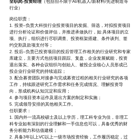
全职岗-投资经理
（包括但不限于AI/机器人/新材料/先进制造等
行业）
岗位职责：
1. 投资–负责大科技行业投资项目的发掘、筛选，对拟投资项目
进行分析论证和价值评估，并推进承做执行，如:具体项目的立
项、执行，组织进行尽职调查、投资框架搭建、条件谈判、签
约交割及款项支付等；
2. 投后–负责已投资项目的投后管理工作相关的行业研究和专家
库建立，主要方式包括项目跟踪、复盘，企业发展赋能，投资
退出落实、各种会议组织与创始人、被投企业核心人员形成已
投企业行业研究的持续追踪；
3. 配合募资团队对接参与完成募资过程的相关行业研究的各项
工作，持续跟进研究工作需求和任务完成情况、理解投资导
向，形成机构认知沉淀和应用；
4. 参与项目资本运作及退出方案的制定和实施；
5. 完成领导安排的其他相关工作。
任职要求：
1. 国内外一流高校硕士及以上学历，理工科专业为佳，非理工
科专业如有深刻的行业理解和一手信息也可以，具备优秀的财
务分析能力和估值建模；
2. 具备3年以上VC以上一级市场投资经验，工作履历稳定，过